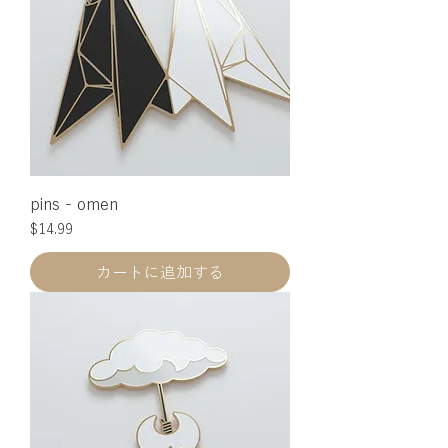
pins - omen
価格
$14.99
カートに追加する