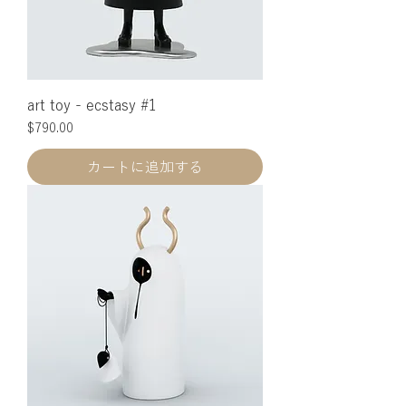
art toy - ecstasy #1
価格
$790.00
カートに追加する