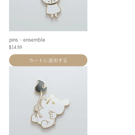
pins - ensemble
価格
$14.99
カートに追加する