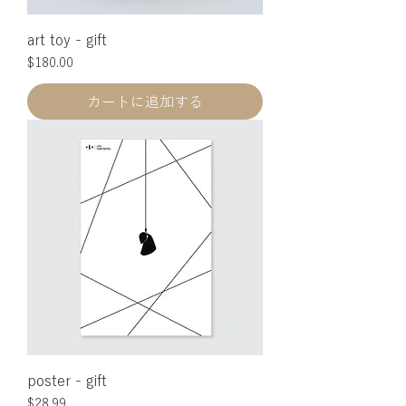
art toy - gift
価格
$180.00
カートに追加する
poster - gift
価格
$28.99