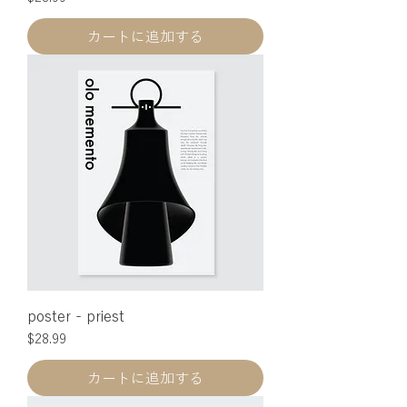
カートに追加する
poster - priest
価格
$28.99
カートに追加する